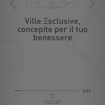
Ville Esclusive,
concepite per il tuo
benessere
LEONARDO OASIHOUSE® - OASIHOUSE® - VILLE ESCLUSIVE® sono marchi di proprietà registrati. E’ vietata la
riproduzione e l’utilizzo non autorizzato totale o parziale senza il permesso dei detentori dei marchi. Le immagini sono
di proprietà dei rispettivi autori. Le immagini e quanto riportato sul sito internet non costituiscono elementi
contrattuali. Gestione della Comunicazione Digitale: Leonardo Global Solution S.r.l. - P.Iva 11792370964 - Milano,
Via Vittor Pisani 28
1/11
making it simple